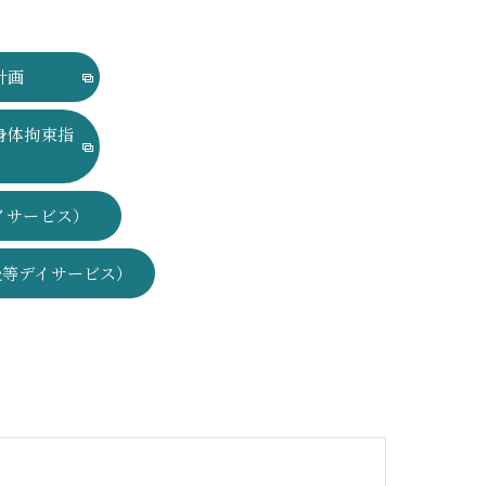
計画
身体拘束指
イサービス）
後等デイサービス）