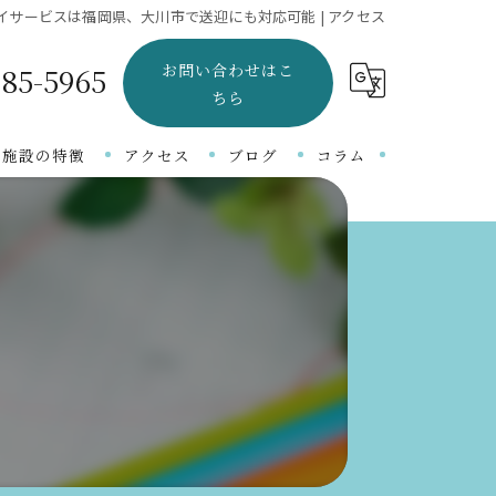
イサービスは福岡県、大川市で送迎にも対応可能 | アクセス
お問い合わせはこ
-85-5965
ちら
当施設の特徴
アクセス
ブログ
コラム
言語障がい
吃音
知的障がい
自閉症
発達障がい