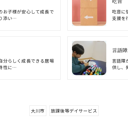
吃音
のお子様が安心して成長で
吃音に
り添い…
支援を
言語障
自分らしく成長できる居場
言語障
特性に…
供し、
大川市
放課後等デイサービス