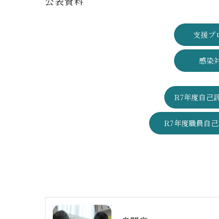
公表資料
支援プ
感染
R7年度自己
R7年度職員自