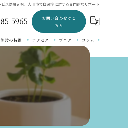
ービスは福岡県、大川市で自閉症に対する専門的なサポート
お問い合わせはこ
-85-5965
ちら
当施設の特徴
アクセス
ブログ
コラム
言語障がい
吃音
知的障がい
自閉症
発達障がい