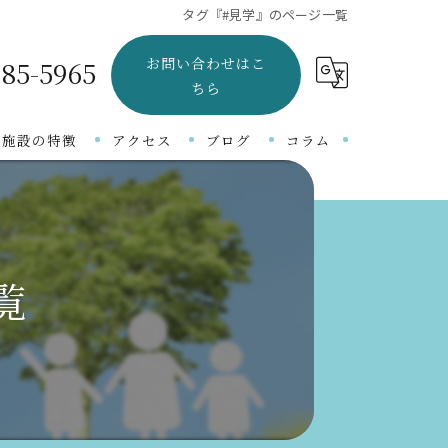
タグ『#見学』のページ一覧
お問い合わせはこ
-85-5965
ちら
当施設の特徴
アクセス
ブログ
コラム
言語障がい
吃音
覧
知的障がい
自閉症
発達障がい