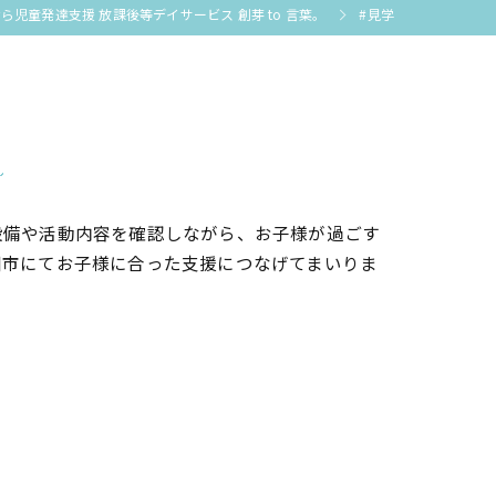
児童発達支援 放課後等デイサービス 創芽 to 言葉。
#見学
覧
設備や活動内容を確認しながら、お子様が過ごす
川市にてお子様に合った支援につなげてまいりま