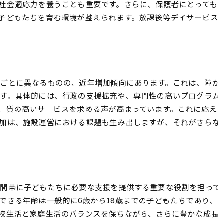
社会適応力を養うことも重要です。さらに、保護者にとって
課後等デイサービス利用者数の変動とその理由を探る
子どもたちを育む環境が整えられます。放課後等デイサービ
昨今の利用者数の増減傾向
利用者数が増加する要因と背景
利用者減少の原因とその対策
季節やイベントによる利用状況の変化
ごとに異なるものの、近年増加傾向にあります。これは、障
政府施策の影響を分析する
す。具体的には、行政の支援拡充や、専門性の高いプログラ
データから見る将来的な利用予測
、質の高いサービスを求める声が高まっています。これに応え
護者との連携が鍵となる放課後等デイサービスの効果的活用方
加は、施設運営における課題も生み出しますが、それがさら
保護者とのコミュニケーションの重要性
定期的な面談とフィードバックの実施
家庭での支援と施設での連携
保護者参加型のプログラムの導入
間帯に子どもたちに必要な支援を提供する重要な役割を担っ
保護者が感じるメリットと課題
できる年齢は一般的に6歳から18歳までの子どもたちであり
信頼関係を築くためのポイント
校生活と家庭生活のバランスを保ちながら、さらに豊かな成