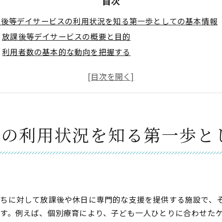
目次
課後等デイサービスの利用状況を知る第一歩としての基本情報
放課後等デイサービスの概要と目的
利用者数の基本的な動向を把握する
サービス提供時間と対象年齢
サービスの種類と内容を理解する
行政の支援と制度の活用方法
利用者から見た放課後等デイサービスの魅力
スの利用状況を知る第一歩と
どもの未来を支える放課後等デイサービスの地域別利用傾向
都市部と地方での利用傾向の違い
地域別に見るサービスの特色
地方自治体による取り組みの事例
地域のニーズに応じたサービスの進化
ちに対して放課後や休日に専門的な支援を提供する施設で、
地域コミュニティとの連携による支援
す。例えば、個別療育により、子ども一人ひとりに合わせた
地域特性が利用状況に与える影響