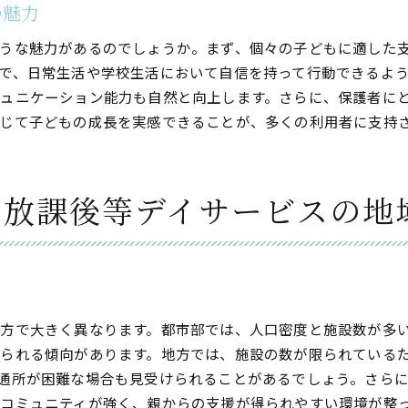
の魅力
ICT技術を活用した新しい支援方法
うな魅力があるのでしょうか。まず、個々の子どもに適した
専門家チームによる総合的な支援
で、日常生活や学校生活において自信を持って行動できるよ
新しいアプローチの現場での実践
ュニケーション能力も自然と向上します。さらに、保護者に
子ども主体の活動を通じた成長促進
じて子どもの成長を実感できることが、多くの利用者に支持
保護者とスタッフの共同作業
次世代に向けたサービスの進化
る放課後等デイサービスの地
課後等デイサービスが子どもたちの生活に与えるプラスの影響
子どもの日常生活における変化
自己表現力の向上とその成果
社会参加意欲を高める取り組み
安心感をもたらす心理的な影響
方で大きく異なります。都市部では、人口密度と施設数が多
放課後等デイサービス卒業後の展望
られる傾向があります。地方では、施設の数が限られている
家族全体に与えるポジティブな影響
通所が困難な場合も見受けられることがあるでしょう。さら
コミュニティが強く、親からの支援が得られやすい環境が整