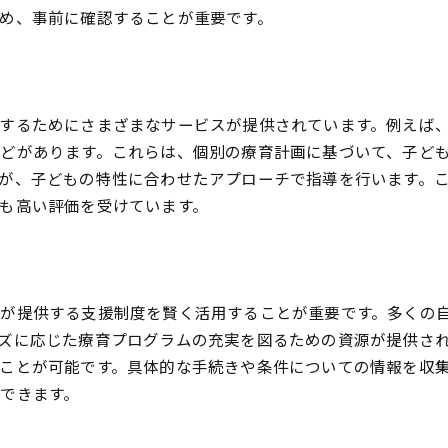
体的な事例で見る放課後等デイサービスが子どもに与える影響
め、事前に確認することが重要です。
成功事例から学ぶ子どもへの影響
言語発達を促すプログラムの効果
社会性を育てる活動の具体例
するためにさまざまなサービスが提供されています。例えば
自己肯定感を高める取り組み
どがあります。これらは、個別の療育計画に基づいて、子ど
親子で参加する活動の利点
が、子どもの特性に合わせたアプローチで指導を行います。
子ども本人の声を活かした支援
も高い評価を受けています。
課後等デイサービスの内容を理解して子どもに適した支援を選
多様なプログラムから選ぶポイント
個別療育と集団療育の違い
が提供する支援制度を賢く活用することが重要です。多くの
子どもの特性に応じたサービス選び
ズに応じた療育プログラムの充実を図るための資源が提供さ
専門家によるサポート体制の確認
ことが可能です。具体的な手続きや条件についての情報を収
施設見学時に確認すべき点
できます。
長期的な視点で選ぶ支援の種類
課後等デイサービスの成長を促す多様なアプローチとは