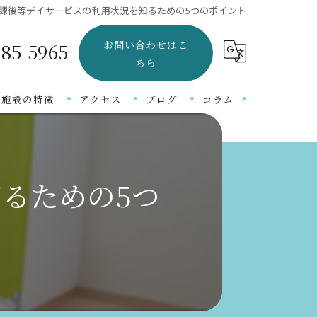
課後等デイサービスの利用状況を知るための5つのポイント
お問い合わせはこ
-85-5965
ちら
当施設の特徴
アクセス
ブログ
コラム
言語障がい
吃音
るための5つ
知的障がい
自閉症
発達障がい