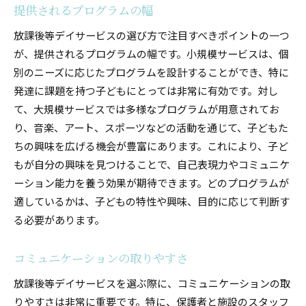
提供されるプログラムの幅
子どもの特性に合わせた放課後等デイサービスの選
放課後等デイサービスの選び方で注目すべきポイントの一つ
び方
が、提供されるプログラムの幅です。小規模サービスは、個
発達段階に応じた支援の選択
別のニーズに応じたプログラムを設計することができ、特に
特性に合ったプログラムの重要性
発達に課題を持つ子どもにとっては非常に有効です。対し
保護者の希望を反映した選定
て、大規模サービスでは多様なプログラムが用意されてお
対応可能な専門スタッフの有無
り、音楽、アート、スポーツなどの活動を通じて、子どもた
通いやすさとアクセスの考慮
ちの興味を広げる機会が豊富にあります。これにより、子ど
もが自分の興味を見つけることで、自己表現力やコミュニケ
フィードバック体制の充実度
ーション能力を養う効果が期待できます。どのプログラムが
家庭のニーズに応える放課後等デイサービスの選定
適しているかは、子どもの特性や興味、目的に応じて判断す
ポイント
る必要があります。
家族とのコミュニケーションの頻度
柔軟なスケジュール調整
コミュニケーションの取りやすさ
支援計画の透明性
放課後等デイサービスを選ぶ際に、コミュニケーションの取
費用対効果の評価
りやすさは非常に重要です。特に、保護者と施設のスタッフ