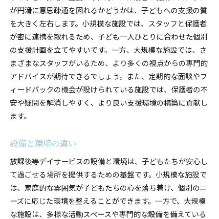
兄弟姉妹の同時利用の可能性
が円滑に意思疎通を図れるかどうかは、子どもへの支援の質
家庭訪問サービスの有無
を大きく左右します。小規模な施設では、スタッフと保護者
小規模と大規模の放課後等デイサービスの具体的な
が密に連携を取れるため、子ども一人ひとりに合わせた個別
特徴を解説
の支援計画を立てやすいです。一方、大規模な施設では、さ
人数とプログラムの関係性
まざまなスタッフがいるため、より多くの視点からの専門的
アドバイスが期待できるでしょう。また、定期的な面談やフ
個別支援と集団支援のバランス
ィードバックの機会が設けられている施設では、保護者の不
施設設備の違いと影響
安や疑問を解消しやすく、より良い支援環境の構築に貢献し
運営方針の違いがもたらす影響
ます。
親子参加型プログラムの有無
地域社会との連携方法
設備と環境の違い
放課後等デイサービスの規模選びで知っておくべき
放課後等デイサービスの設備と環境は、子どもたちが安心し
重要な要素
て過ごせる場所を提供するための基盤です。小規模な施設で
施設の立地と通園時間
は、家庭的な雰囲気が子どもたちの心を落ち着け、個別のニ
スタッフの専門性と経験
ーズに応じた環境を整えることができます。一方で、大規模
プログラムの柔軟性と多様性
な施設は、多様な活動スペースや専門的な設備を備えている