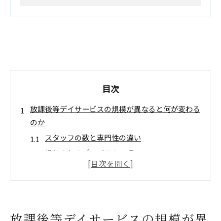
目次
放課後等デイサービスの規模が異なると何が変わる
のか
スタッフの数と専門性の違い
提供されるプログラムの幅
コミュニケーションの取りやすさ
設備と環境の違い
サービスの柔軟性
費用と利用条件
放課後等デイサービスの規模が異