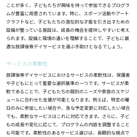
ことが多く、子どもたちが興味を持って参加できるプログラ
コミュニケーションの取りやすさ
ムが豊富に用意されています。特に、スポーツ活動やアート
保護者のフィードバックの取り入れ方
クラフトなど、子どもたちの潜在的な才能を引き出すための
教育と療育のバランス
設備が整っている施設は、成長の機会を提供しやすいと考え
最適な支援を受けるために放課後等デイサービスの
られます。設備と環境の違いを理解することで、子どもに最
規模を選ぶ
適な放課後等デイサービスを選ぶ手助けとなるでしょう。
子どもの成長を促すための選択肢
家庭環境とサービスのマッチング
サービスの柔軟性
将来的なニーズを見据えた選定
放課後等デイサービスにおけるサービスの柔軟性は、保護者
保護者と施設の協力体制
や子どもにとって重要な選択基準の一つです。サービスが柔
地域資源とのネットワーク活用
軟であることで、子どもたちの個別のニーズや家庭のスケジ
長期的な関係構築のメリット
ュールに合わせた支援が可能となります。例えば、特定の曜
日のみに参加したい場合や、急な予定変更に対応したい場合
でも、柔軟なサービスはこれに対応できます。さらに、子ど
もの成長や変化に応じて、プログラムの内容を調整すること
も可能です。柔軟性のあるサービス選びは、長期的な視点で