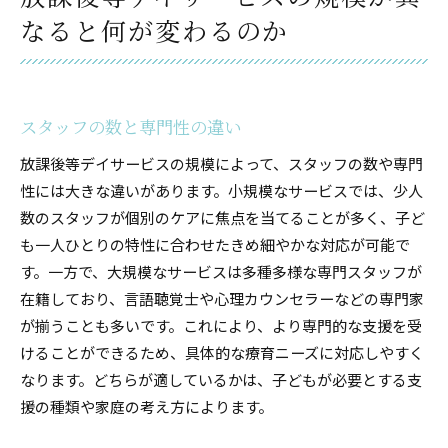
小規模放課後等デイサービスの魅力的な個別ケア
なると何が変わるのか
少人数だからできる個別対応
子ども一人ひとりに応じたプログラム設計
親密なコミュニケーションが育む環境
スタッフの数と専門性の違い
柔軟な時間設定と対応
放課後等デイサービスの規模によって、スタッフの数や専門
親子間の連携を強化する取り組み
性には大きな違いがあります。小規模なサービスでは、少人
地域密着型サービスの利点
数のスタッフが個別のケアに焦点を当てることが多く、子ど
大規模放課後等デイサービスの多様なプログラムが
も一人ひとりの特性に合わせたきめ細やかな対応が可能で
生む効果
す。一方で、大規模なサービスは多種多様な専門スタッフが
専門職集団が提供する多様な支援
在籍しており、言語聴覚士や心理カウンセラーなどの専門家
集団活動から学ぶ社会性の向上
が揃うことも多いです。これにより、より専門的な支援を受
けることができるため、具体的な療育ニーズに対応しやすく
幅広いニーズに対応できるプログラム
なります。どちらが適しているかは、子どもが必要とする支
多文化共生を促進する環境
援の種類や家庭の考え方によります。
スケールメリットを活かした設備
イベントや行事の充実