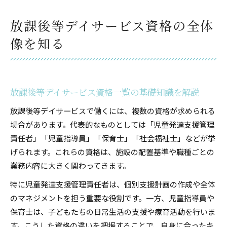
発達障害支援に役立つ国家資格の特徴とは
必要な資格要件と取得方法を解説します
放課後等デイサービス資格の全体
放課後等デイサービス資格要件の基本を整理
像を知る
資格取得のステップと実務経験の重要性
放課後等デイサービス資格取得に必要な研修内
容
放課後等デイサービス資格一覧の基礎知識を解説
資格なしでも働ける条件と注意点を確認
放課後等デイサービスで働くには、複数の資格が求められる
おすすめの資格と取得方法の比較ポイント
場合があります。代表的なものとしては「児童発達支援管理
無資格から放課後等デイで働くには
責任者」「児童指導員」「保育士」「社会福祉士」などが挙
放課後等デイサービス資格なしでも働ける実情
げられます。これらの資格は、施設の配置基準や職種ごとの
無資格者が活躍するためのスキルや知識とは
業務内容に大きく関わってきます。
資格取得を目指す際のサポート体制を解説
特に児童発達支援管理責任者は、個別支援計画の作成や全体
放課後等デイサービス未経験でも始めやすい工
のマネジメントを担う重要な役割です。一方、児童指導員や
夫
保育士は、子どもたちの日常生活の支援や療育活動を行いま
資格なしで働く際のキャリアアップ方法
す。こうした資格の違いを把握することで、自身に合ったキ