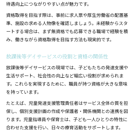
教員免許と放課後等デイサービス資格の違いを
待遇向上につながりやすい点が魅力です。
比較
資格取得を目指す際は、事前に求人票や厚生労働省の配置基
他資格を活かしたキャリアアップの実例紹介
準、施設の求める人物像を確認しましょう。未経験からスタ
教員免許加算のポイントと注意点を押さえる
ートする場合は、まず無資格でも応募できる職場で経験を積
医療・福祉系資格と放課後等デイサービスの連
み、働きながら資格取得を目指す方法も現実的です。
携
資格ごとの仕事内容と役割の特徴を解説
放課後等デイサービスの役割と資格の関係性
放課後等デイサービスの現場では、子どもたちの発達支援や
生活サポート、社会性の向上など幅広い役割が求められま
す。これらを実現するために、職員が持つ資格が大きな意味
を持っています。
たとえば、児童発達支援管理責任者はサービス全体の質を担
保し、個別支援計画の作成や保護者・関係機関との連携を図
ります。児童指導員や保育士は、子ども一人ひとりの特性に
合わせた支援を行い、日々の療育活動をサポートします。