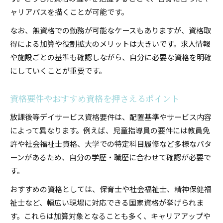
資格取得を通じたキャリアアップ戦略
ャリアパスを描くことが可能です。
放課後等デイサービス資格取得で広がる働き方
なお、無資格での勤務が可能なケースもありますが、資格取
キャリアアップに活かせる資格おすすめガイド
得による加算や役割拡大のメリットは大きいです。求人情報
資格加算制度を活用して収入アップを目指す
や施設ごとの基準も確認しながら、自分に必要な資格を明確
にしていくことが重要です。
放課後等デイサービスの職員資格と昇進の関係
児童指導員など多様な資格のステップアップ例
資格要件やおすすめ資格を押さえるポイント
配置基準や加算制度のポイント紹介
放課後等デイサービス資格要件は、配置基準やサービス内容
放課後等デイサービスの配置基準をわかりやす
によって異なります。例えば、児童指導員の要件には教員免
く解説
許や社会福祉士資格、大学での特定科目履修など多様なパタ
資格加算制度の仕組みと活用ポイント
ーンがあるため、自分の学歴・職歴に合わせて確認が必要で
教員免許や国家資格を加算対象とするメリット
す。
放課後等デイサービス職員の配置要件とは
おすすめの資格としては、保育士や社会福祉士、精神保健福
加算制度で重視される資格一覧を整理
祉士など、幅広い現場に対応できる国家資格が挙げられま
教員免許や他資格の活用法を徹底比較
す。これらは加算対象となることも多く、キャリアアップや