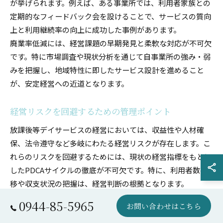
が挙げられます。例えば、ある事業所では、利用者家族との
定期的なフィードバック会を設けることで、サービスの質向
上と利用継続率の向上に成功した事例があります。
廃業率低減には、経営課題の早期発見と柔軟な対応が不可欠
です。特に市場調査や現状分析を通じて自事業所の強み・弱
みを把握し、地域特性に即したサービス設計を進めること
が、安定経営への近道となります。
経営リスクを回避するための管理ポイント
放課後等デイサービスの経営においては、収益性や人材確
保、法令遵守など多岐にわたる経営リスクが存在します。こ
れらのリスクを回避するためには、現状の経営指標をもとに
したPDCAサイクルの徹底が不可欠です。特に、利用者数推
移や収支状況の把握は、経営判断の根拠となります。
管理ポイントとしては、
0944-85-5965
お問い合わせはこちら
利用者確保のための地域ニーズ調査とマーケティング