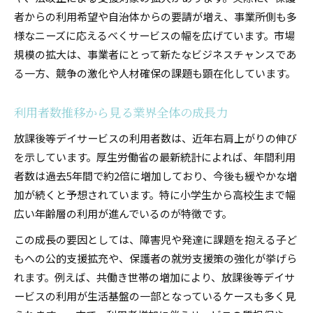
放課後等デイサービスが増える構造的理由
者からの利用希望や自治体からの要請が増え、事業所側も多
需要拡大がもたらす事業所数の推移
様なニーズに応えるべくサービスの幅を広げています。市場
赤字経営の原因に迫る業界動向
規模の拡大は、事業者にとって新たなビジネスチャンスであ
放課後等デイサービス赤字の主要要因を解説
る一方、競争の激化や人材確保の課題も顕在化しています。
経営悪化を招く人員基準や加算取得の課題
利用者数推移から見る業界全体の成長力
赤字経営が広がる背景と業界構造の問題点
報酬改定や固定費増加が経営に与える影響
放課後等デイサービスの利用者数は、近年右肩上がりの伸び
を示しています。厚生労働省の最新統計によれば、年間利用
赤字を防ぐための放課後等デイサービス経営戦
者数は過去5年間で約2倍に増加しており、今後も緩やかな増
略
加が続くと予想されています。特に小学生から高校生まで幅
今後の成長性と将来性を読み解く視点
広い年齢層の利用が進んでいるのが特徴です。
放課後等デイサービスの将来性と成長要因とは
この成長の要因としては、障害児や発達に課題を抱える子ど
市場調査で分かる今後の成長性のポイント
もへの公的支援拡充や、保護者の就労支援策の強化が挙げら
社会背景と法制度がもたらす将来の変化
れます。例えば、共働き世帯の増加により、放課後等デイサ
成長性と競争激化のバランスを見極める方法
ービスの利用が生活基盤の一部となっているケースも多く見
放課後等デイサービス事業の中長期展望