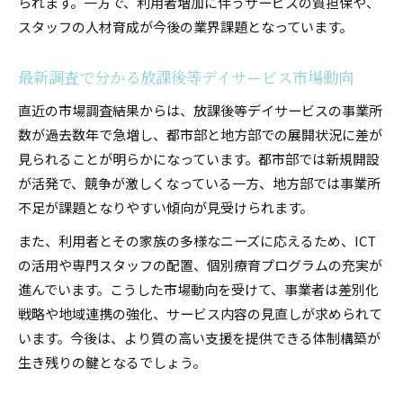
られます。一方で、利用者増加に伴うサービスの質担保や、
廃業率や経営リスクへの実践的な対策法
スタッフの人材育成が今後の業界課題となっています。
放課後等デイサービス廃業率低減に向けた実践
策
最新調査で分かる放課後等デイサービス市場動向
経営リスクを回避するための管理ポイント
直近の市場調査結果からは、放課後等デイサービスの事業所
赤字経営を防ぐためのコスト最適化手法
数が過去数年で急増し、都市部と地方部での展開状況に差が
人材確保と加算取得で経営安定を実現
見られることが明らかになっています。都市部では新規開設
が活発で、競争が激しくなっている一方、地方部では事業所
業界動向を踏まえたリスク対策の重要性
不足が課題となりやすい傾向が見受けられます。
また、利用者とその家族の多様なニーズに応えるため、ICT
の活用や専門スタッフの配置、個別療育プログラムの充実が
進んでいます。こうした市場動向を受けて、事業者は差別化
戦略や地域連携の強化、サービス内容の見直しが求められて
います。今後は、より質の高い支援を提供できる体制構築が
生き残りの鍵となるでしょう。