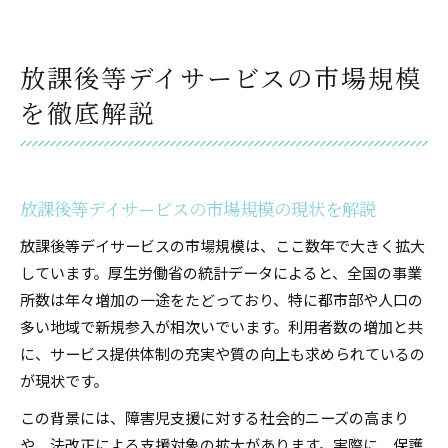
放課後等デイサービスの市場規模比較と将来展
望
統計データで読み解く業界の拡大要因
放課後等デイサービスの市場規模
利用者数の急増が示す業界の現在地
を徹底解説
利用者数推移と放課後等デイサービスの現状分
析
放課後等デイサービス利用者増加の背景を探る
放課後等デイサービスの市場規模の現状を解説
急増する利用者が生む新たな業界課題
放課後等デイサービスの市場規模は、ここ数年で大きく拡大
利用者数拡大が示す放課後等デイサービスの重
しています。厚生労働省の統計データによると、全国の事業
要性
所数は年々増加の一途をたどっており、特に都市部や人口の
利用者数の変化が経営戦略に与える影響
多い地域で新規参入が相次いでいます。利用者数の増加と共
増えすぎる放課後等デイサービスの背景とは
に、サービス提供体制の充実や質の向上も求められているの
放課後等デイサービス増加理由を徹底分析
が現状です。
増えすぎ現象の裏側にある業界動向
この背景には、障害児支援に対する社会的ニーズの高まり
制度改正や社会背景が生んだ増加要因
や、法改正による支援対象の拡大があります。実際に、保護